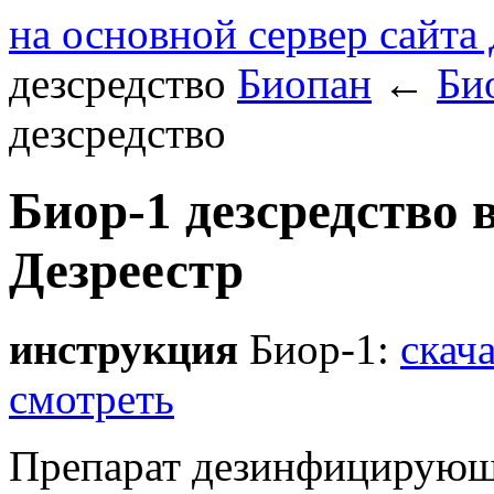
на основной сервер сайта
дезсредство
Биопан
←
Би
дезсредство
Биор-1 дезсредство 
Дезреестр
инструкция
Биор-1:
скач
смотреть
Препарат дезинфицирующ