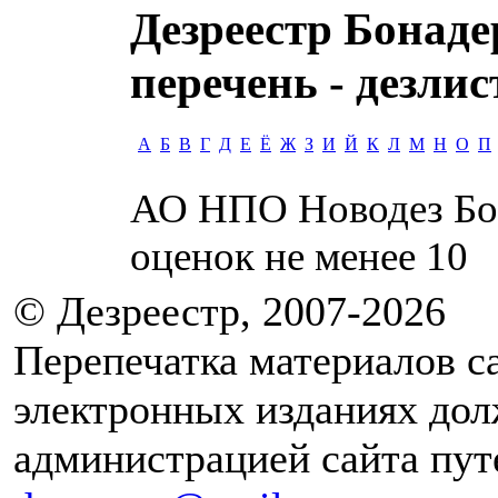
Дезреестр Бонаде
перечень - дезлис
А
Б
В
Г
Д
Е
Ё
Ж
З
И
Й
К
Л
М
Н
О
П
АО НПО Новодез
Бо
оценок не менее
10
© Дезреестр, 2007-2026
Перепечатка материалов с
электронных изданиях дол
администрацией сайта путе