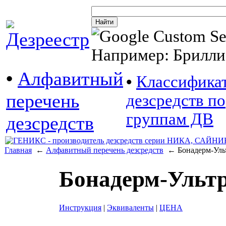
Например: Брилли
•
Алфавитный
•
Классифика
перечень
дезсредств по
группам ДВ
дезсредств
Главная
←
Алфавитный перечень дезсредств
← Бонадерм-Ульт
Бонадерм-Ульт
Инструкция
|
Эквиваленты
|
ЦЕНА