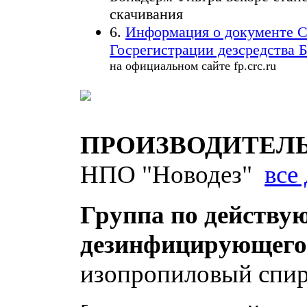
скачивания
6.
Информация о документе
С
Госрегистрации
дезсредства 
на официальном сайте fp.crc.ru
ПРОИЗВОДИТЕЛЬ де
НПО "Новодез"
все
Группа по действу
дезинфицирующего
изопропиловый сп