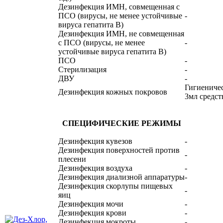
Дезинфекция ИМН, совмещенная с
ПСО (вирусы, не менее устойчивые
-
вируса гепатита В)
Дезинфекция ИМН, не совмещенная
с ПСО (вирусы, не менее
-
устойчивые вируса гепатита В)
ПСО
-
Стерилизация
-
ДВУ
-
Гигиеничес
Дезинфекция кожных покровов
3мл средст
СПЕЦИФИЧЕСКИЕ РЕЖИМЫ
Дезинфекция кувезов
-
Дезинфекция поверхностей против
-
плесени
Дезинфекция воздуха
-
Дезинфекция диализной аппаратуры
-
Дезинфекция скорлупы пищевых
-
яиц
Дезинфекция мочи
-
Дезинфекция крови
-
Дезинфекция мокроты
-