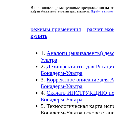
В настоящее время ценовые предложения на это
выбрать ближайшего, уточнить цены и наличие.
Перейти в каталог
режимы применения
расчет эк
купить
1.
Аналоги
(эквиваленты) дез
Ультра
2.
Дезинфектанты для
Ротаци
Бонадерм-Ультра
3.
Корректное описание для
А
Бонадерм-Ультра
4.
Скачать
ИНСТРУКЦИЮ
по
Бонадерм-Ультра
5.
Технологическая карта исп
Бонадерм-Ультра вскоре стане