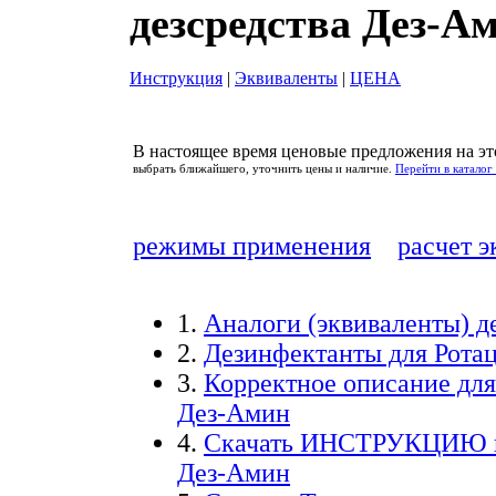
дезсредства Дез-А
Инструкция
|
Эквиваленты
|
ЦЕНА
В настоящее время ценовые предложения на это
выбрать ближайшего, уточнить цены и наличие.
Перейти в каталог
режимы применения
расчет 
1.
Аналоги
(эквиваленты) д
2.
Дезинфектанты для
Рота
3.
Корректное описание дл
Дез-Амин
4.
Скачать
ИНСТРУКЦИЮ
Дез-Амин