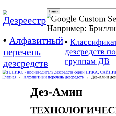
Например: Брилли
•
Алфавитный
•
Классифика
перечень
дезсредств по
группам ДВ
дезсредств
Главная
←
Алфавитный перечень дезсредств
← Дез-Амин дез
Дез-Амин
ТЕХНОЛОГИЧЕСК