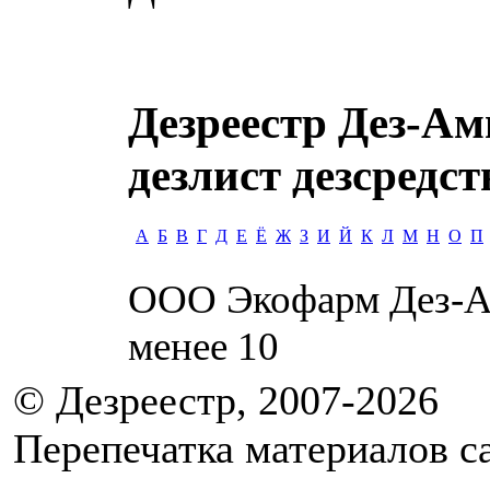
Дезреестр Дез-Ам
дезлист дезсредст
А
Б
В
Г
Д
Е
Ё
Ж
З
И
Й
К
Л
М
Н
О
П
ООО Экофарм
Дез-
менее
10
© Дезреестр, 2007-2026
Перепечатка материалов с