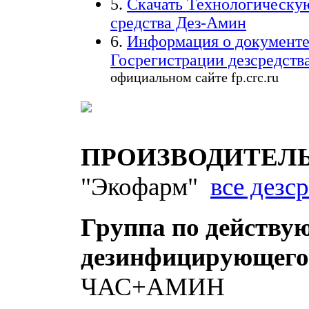
5.
Скачать
Технологическу
средства Дез-Амин
6.
Информация о документ
Госрегистрации
дезсредств
официальном сайте fp.crc.ru
ПРОИЗВОДИТЕЛЬ д
"Экофарм"
все дезс
Группа по действу
дезинфицирующего
ЧАС+АМИН